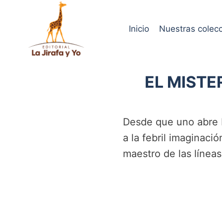
Saltar
al
Inicio
Nuestras colec
contenido
EL MISTE
Desde que uno abre El
a la febril imaginac
maestro de las líneas