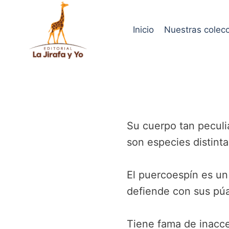
Saltar
al
Inicio
Nuestras colec
contenido
Su cuerpo tan peculia
son especies distinta
El puercoespín es un
defiende con sus púa
Tiene fama de inacce